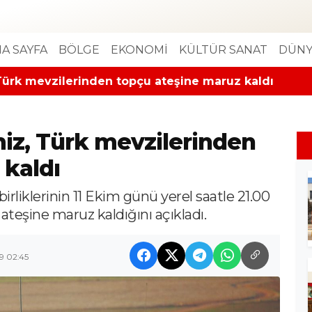
A SAYFA
BÖLGE
EKONOMİ
KÜLTÜR SANAT
DÜNY
 Türk mevzilerinden topçu ateşine maruz kaldı
miz, Türk mevzilerinden
 kaldı
liklerinin 11 Ekim günü yerel saatle 21.00
teşine maruz kaldığını açıkladı.
9 02:45