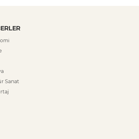
ERLER
omi
e
ya
ür Sanat
rtaj