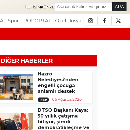
ARA
İLETIŞIM
KÜNYE
A
Spor
RÖPORTAJ
Özel Dosya
DIĞER HABERLER
Hazro
Belediyesi’nden
engelli çocuğa
anlamlı destek
06 Ağustos 2026
14:59
DTSO Başkanı Kaya:
50 yıllık çatışma
bitiyor, şimdi
demokratikleşme ve