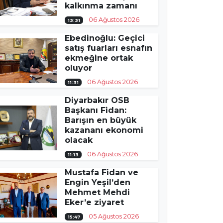
kalkınma zamanı
06 Ağustos 2026
13:31
Ebedinoğlu: Geçici
satış fuarları esnafın
ekmeğine ortak
oluyor
06 Ağustos 2026
11:31
Diyarbakır OSB
Başkanı Fidan:
Barışın en büyük
kazananı ekonomi
olacak
06 Ağustos 2026
11:13
Mustafa Fidan ve
Engin Yeşil’den
Mehmet Mehdi
Eker’e ziyaret
05 Ağustos 2026
15:47