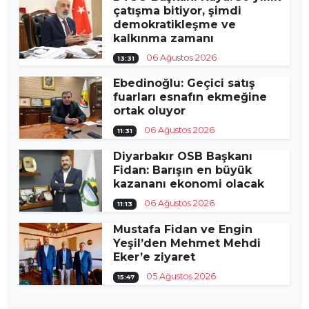
çatışma bitiyor, şimdi
demokratikleşme ve
kalkınma zamanı
06 Ağustos 2026
13:31
Ebedinoğlu: Geçici satış
fuarları esnafın ekmeğine
ortak oluyor
06 Ağustos 2026
11:31
Diyarbakır OSB Başkanı
Fidan: Barışın en büyük
kazananı ekonomi olacak
06 Ağustos 2026
11:13
Mustafa Fidan ve Engin
Yeşil’den Mehmet Mehdi
Eker’e ziyaret
05 Ağustos 2026
15:47