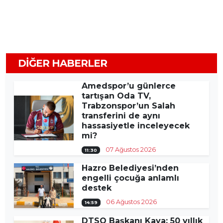
DIĞER HABERLER
Amedspor’u günlerce
tartışan Oda TV,
Trabzonspor’un Salah
transferini de aynı
hassasiyetle inceleyecek
mi?
07 Ağustos 2026
11:30
Hazro Belediyesi’nden
engelli çocuğa anlamlı
destek
06 Ağustos 2026
14:59
DTSO Başkanı Kaya: 50 yıllık