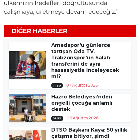
ülkemizin hedefleri doğrultusunda
çalışmaya, üretmeye devam edeceğiz.”
DIĞER HABERLER
Amedspor’u günlerce
tartışan Oda TV,
Trabzonspor’un Salah
transferini de aynı
hassasiyetle inceleyecek
mi?
07 Ağustos 2026
11:30
Hazro Belediyesi’nden
engelli çocuğa anlamlı
destek
06 Ağustos 2026
14:59
DTSO Başkanı Kaya: 50 yıllık
çatışma bitiyor, şimdi