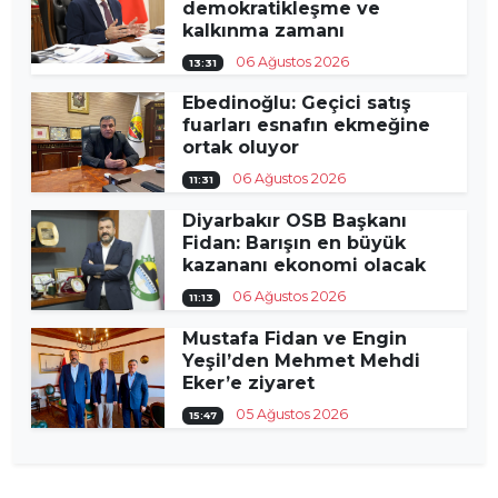
demokratikleşme ve
kalkınma zamanı
06 Ağustos 2026
13:31
Ebedinoğlu: Geçici satış
fuarları esnafın ekmeğine
ortak oluyor
06 Ağustos 2026
11:31
Diyarbakır OSB Başkanı
Fidan: Barışın en büyük
kazananı ekonomi olacak
06 Ağustos 2026
11:13
Mustafa Fidan ve Engin
Yeşil’den Mehmet Mehdi
Eker’e ziyaret
05 Ağustos 2026
15:47