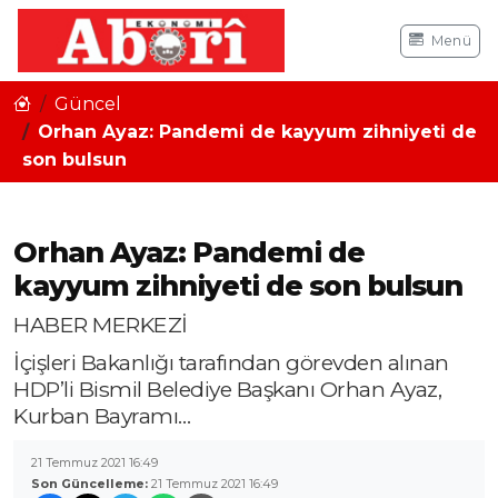
Menü
Güncel
Orhan Ayaz: Pandemi de kayyum zihniyeti de
son bulsun
Orhan Ayaz: Pandemi de
kayyum zihniyeti de son bulsun
HABER MERKEZİ
İçişleri Bakanlığı tarafından görevden alınan
HDP’li Bismil Belediye Başkanı Orhan Ayaz,
Kurban Bayramı…
21 Temmuz 2021 16:49
Son Güncelleme:
21 Temmuz 2021 16:49