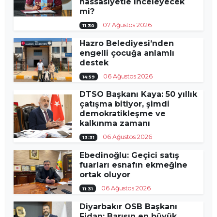
hassasiyetle inceleyecek
mi?
07 Ağustos 2026
11:30
Hazro Belediyesi’nden
engelli çocuğa anlamlı
destek
06 Ağustos 2026
14:59
DTSO Başkanı Kaya: 50 yıllık
çatışma bitiyor, şimdi
demokratikleşme ve
kalkınma zamanı
06 Ağustos 2026
13:31
Ebedinoğlu: Geçici satış
fuarları esnafın ekmeğine
ortak oluyor
06 Ağustos 2026
11:31
Diyarbakır OSB Başkanı
Fidan: Barışın en büyük