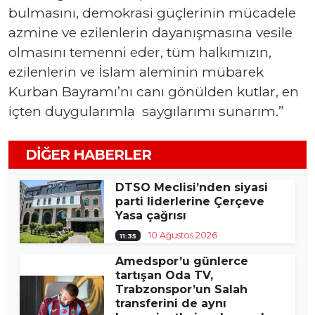
bulmasını, demokrasi güçlerinin mücadele
azmine ve ezilenlerin dayanışmasına vesile
olmasını temenni eder, tüm halkımızın,
ezilenlerin ve İslam aleminin mübarek
Kurban Bayramı’nı canı gönülden kutlar, en
içten duygularımla saygılarımı sunarım.”
DIĞER HABERLER
DTSO Meclisi’nden siyasi
parti liderlerine Çerçeve
Yasa çağrısı
10 Ağustos 2026
11:35
Amedspor’u günlerce
tartışan Oda TV,
Trabzonspor’un Salah
transferini de aynı