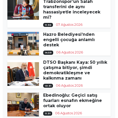
Trabzonspor’un Salah
transferini de aynı
hassasiyetle inceleyecek
mi?
07 Ağustos 2026
11:30
Hazro Belediyesi’nden
engelli çocuğa anlamlı
destek
06 Ağustos 2026
14:59
DTSO Başkanı Kaya: 50 yıllık
çatışma bitiyor, şimdi
demokratikleşme ve
kalkınma zamanı
06 Ağustos 2026
13:31
Ebedinoğlu: Geçici satış
fuarları esnafın ekmeğine
ortak oluyor
06 Ağustos 2026
11:31