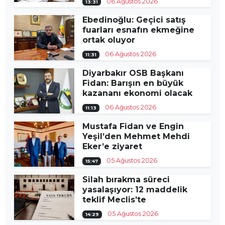
06 Ağustos 2026
13:31
Ebedinoğlu: Geçici satış
fuarları esnafın ekmeğine
ortak oluyor
06 Ağustos 2026
11:31
Diyarbakır OSB Başkanı
Fidan: Barışın en büyük
kazananı ekonomi olacak
06 Ağustos 2026
11:13
Mustafa Fidan ve Engin
Yeşil’den Mehmet Mehdi
Eker’e ziyaret
05 Ağustos 2026
15:47
Silah bırakma süreci
yasalaşıyor: 12 maddelik
teklif Meclis’te
05 Ağustos 2026
14:29