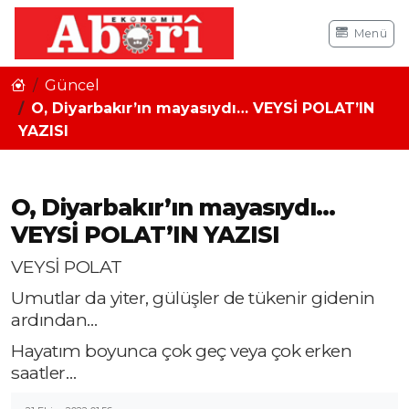
Menü
Güncel
O, Diyarbakır’ın mayasıydı… VEYSİ POLAT’IN
YAZISI
O, Diyarbakır’ın mayasıydı…
VEYSİ POLAT’IN YAZISI
VEYSİ POLAT
Umutlar da yiter, gülüşler de tükenir gidenin
ardından…
Hayatım boyunca çok geç veya çok erken
saatler…