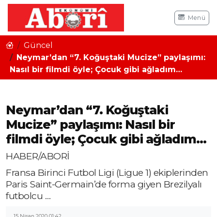
Menü
Güncel
Neymar’dan “7. Koğuştaki Mucize” paylaşımı:
Nasıl bir filmdi öyle; Çocuk gibi ağladım…
Neymar’dan “7. Koğuştaki
Mucize” paylaşımı: Nasıl bir
filmdi öyle; Çocuk gibi ağladım…
HABER/ABORİ
Fransa Birinci Futbol Ligi (Ligue 1) ekiplerinden
Paris Saint-Germain’de forma giyen Brezilyalı
futbolcu …
15 Nisan 2020 01:42