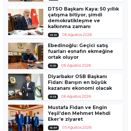
DTSO Başkanı Kaya: 50 yıllık
çatışma bitiyor, şimdi
demokratikleşme ve
kalkınma zamanı
06 Ağustos 2026
13:31
Ebedinoğlu: Geçici satış
fuarları esnafın ekmeğine
ortak oluyor
06 Ağustos 2026
11:31
Diyarbakır OSB Başkanı
Fidan: Barışın en büyük
kazananı ekonomi olacak
06 Ağustos 2026
11:13
Mustafa Fidan ve Engin
Yeşil’den Mehmet Mehdi
Eker’e ziyaret
05 Ağustos 2026
15:47