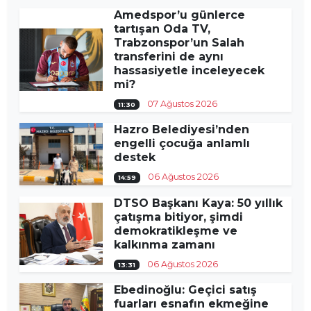
Amedspor’u günlerce
tartışan Oda TV,
Trabzonspor’un Salah
transferini de aynı
hassasiyetle inceleyecek
mi?
07 Ağustos 2026
11:30
Hazro Belediyesi’nden
engelli çocuğa anlamlı
destek
06 Ağustos 2026
14:59
DTSO Başkanı Kaya: 50 yıllık
çatışma bitiyor, şimdi
demokratikleşme ve
kalkınma zamanı
06 Ağustos 2026
13:31
Ebedinoğlu: Geçici satış
fuarları esnafın ekmeğine