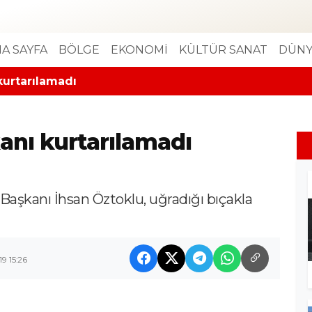
A SAYFA
BÖLGE
EKONOMİ
KÜLTÜR SANAT
DÜNY
kurtarılamadı
anı kurtarılamadı
Başkanı İhsan Öztoklu, uğradığı bıçakla
9 15:26