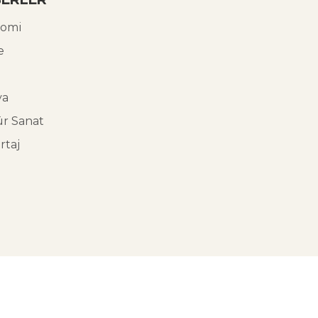
omi
e
ya
ür Sanat
rtaj