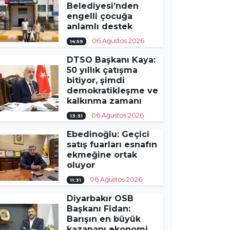
Belediyesi’nden
engelli çocuğa
anlamlı destek
06 Ağustos 2026
14:59
DTSO Başkanı Kaya:
50 yıllık çatışma
bitiyor, şimdi
demokratikleşme ve
kalkınma zamanı
06 Ağustos 2026
13:31
Ebedinoğlu: Geçici
satış fuarları esnafın
ekmeğine ortak
oluyor
06 Ağustos 2026
11:31
Diyarbakır OSB
Başkanı Fidan:
Barışın en büyük
kazananı ekonomi