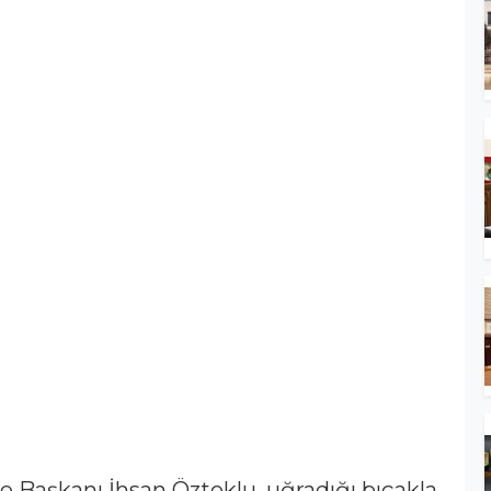
e Başkanı İhsan Öztoklu, uğradığı bıçakla