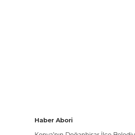
Haber Abori
Konya’nın Doğanhisar İlçe Belediy