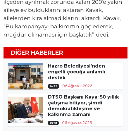
ilçeden ayrılmak zorunda kalan 200’e yakın
aileye ev bulduklarını aktaran Kavak,
ailelerden kira almadıklarını aktardı. Kavak,
“Bu kampanyayı halkımızın göç ederek,
mağdur olmaması için başlattık” dedi.
DIĞER HABERLER
Hazro Belediyesi’nden
engelli çocuğa anlamlı
destek
06 Ağustos 2026
14:59
DTSO Başkanı Kaya: 50 yıllık
çatışma bitiyor, şimdi
demokratikleşme ve
kalkınma zamanı
06 Ağustos 2026
13:31