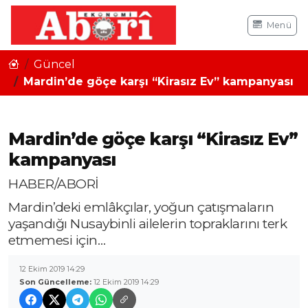
Menü
Güncel
Mardin’de göçe karşı “Kirasız Ev” kampanyası
Mardin’de göçe karşı “Kirasız Ev”
kampanyası
HABER/ABORİ
Mardin’deki emlâkçılar, yoğun çatışmaların
yaşandığı Nusaybinli ailelerin topraklarını terk
etmemesi için…
12 Ekim 2019 14:29
Son Güncelleme:
12 Ekim 2019 14:29