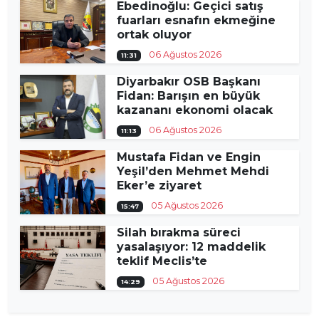
Ebedinoğlu: Geçici satış
fuarları esnafın ekmeğine
ortak oluyor
06 Ağustos 2026
11:31
Diyarbakır OSB Başkanı
Fidan: Barışın en büyük
kazananı ekonomi olacak
06 Ağustos 2026
11:13
Mustafa Fidan ve Engin
Yeşil’den Mehmet Mehdi
Eker’e ziyaret
05 Ağustos 2026
15:47
Silah bırakma süreci
yasalaşıyor: 12 maddelik
teklif Meclis’te
05 Ağustos 2026
14:29