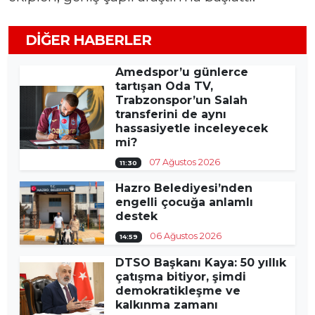
DIĞER HABERLER
Amedspor’u günlerce
tartışan Oda TV,
Trabzonspor’un Salah
transferini de aynı
hassasiyetle inceleyecek
mi?
07 Ağustos 2026
11:30
Hazro Belediyesi’nden
engelli çocuğa anlamlı
destek
06 Ağustos 2026
14:59
DTSO Başkanı Kaya: 50 yıllık
çatışma bitiyor, şimdi
demokratikleşme ve
kalkınma zamanı