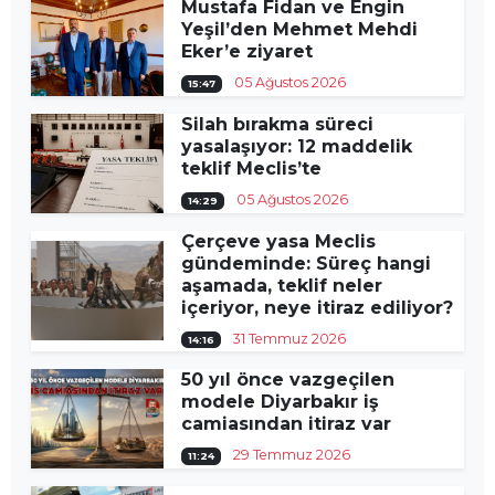
Mustafa Fidan ve Engin
Yeşil’den Mehmet Mehdi
Eker’e ziyaret
05 Ağustos 2026
15:47
Silah bırakma süreci
yasalaşıyor: 12 maddelik
teklif Meclis’te
05 Ağustos 2026
14:29
Çerçeve yasa Meclis
gündeminde: Süreç hangi
aşamada, teklif neler
içeriyor, neye itiraz ediliyor?
31 Temmuz 2026
14:16
50 yıl önce vazgeçilen
modele Diyarbakır iş
camiasından itiraz var
29 Temmuz 2026
11:24