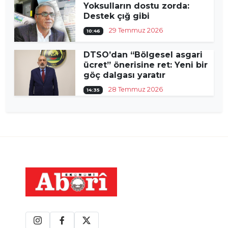
Yoksulların dostu zorda:
Destek çığ gibi
29 Temmuz 2026
10:46
DTSO’dan “Bölgesel asgari
ücret” önerisine ret: Yeni bir
göç dalgası yaratır
28 Temmuz 2026
14:35