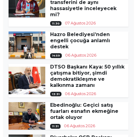
transferini de aynı
hassasiyetle inceleyecek
mi?
07 Ağustos 2026
11:30
Hazro Belediyesi’nden
engelli çocuğa anlamlı
destek
06 Ağustos 2026
14:59
DTSO Başkanı Kaya: 50 yıllık
çatışma bitiyor, şimdi
demokratikleşme ve
kalkınma zamanı
06 Ağustos 2026
13:31
Ebedinoğlu: Geçici satış
fuarları esnafın ekmeğine
ortak oluyor
06 Ağustos 2026
11:31