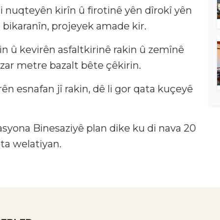
i nuqteyên kirîn û firotinê yên dîrokî yên
tê bikaranîn, projeyek amade kir.
in û kevirên asfaltkirinê rakin û zemînê
zar metre bazalt bête çêkirin.
ên esnafan jî rakin, dê li gor qata kuçeyê
syona Binesaziyê plan dike ku di nava 20
ta welatiyan.