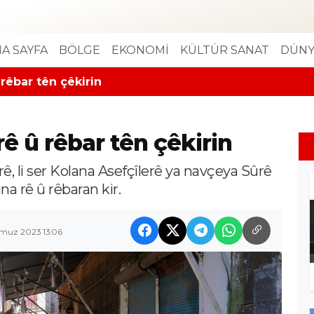
A SAYFA
BÖLGE
EKONOMİ
KÜLTÜR SANAT
DÜNY
 rêbar tên çêkirin
rê û rêbar tên çêkirin
ê, li ser Kolana Asefçîlerê ya navçeya Sûrê
na rê û rêbaran kir.
muz 2023 13:06