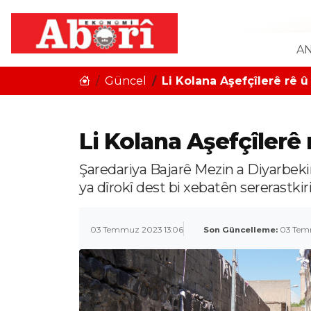
AN
Güncel
Li Kolana Aşefçîlerê rê û
Li Kolana Aşefçîlerê 
Şaredariya Bajarê Mezin a Diyarbekir
ya dîrokî dest bi xebatên sererastkiri
03 Temmuz 2023 13:06
Son Güncelleme:
03 Tem