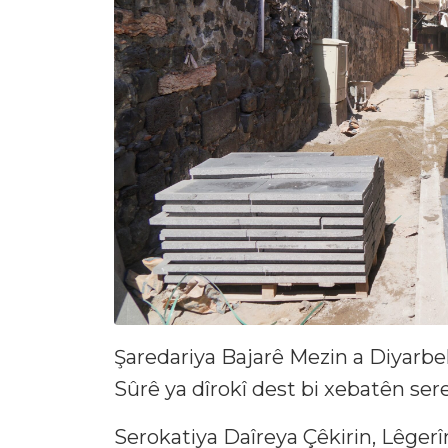
Şaredariya Bajarê Mezin a Diyarbek
Sûrê ya dîrokî dest bi xebatên sere
Serokatiya Daîreya Çêkirin, Lêgerî