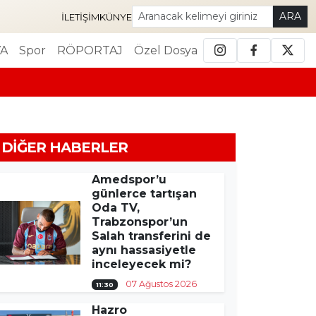
ARA
İLETIŞIM
KÜNYE
A
Spor
RÖPORTAJ
Özel Dosya
DIĞER HABERLER
Amedspor’u
günlerce tartışan
Oda TV,
Trabzonspor’un
Salah transferini de
aynı hassasiyetle
inceleyecek mi?
07 Ağustos 2026
11:30
Hazro