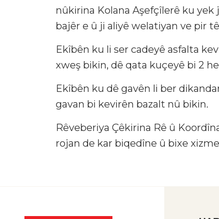
nûkirina Kolana Aşefçîlerê ku yek j
bajêr e û ji aliyê welatiyan ve pir 
Ekîbên ku li ser cadeyê asfalta kev
xweş bikin, dê qata kuçeyê bi 2 he
Ekîbên ku dê gavên li ber dikandar
gavan bi kevirên bazalt nû bikin.
Rêveberiya Çêkirina Rê û Koordîna
rojan de kar biqedîne û bixe xizme