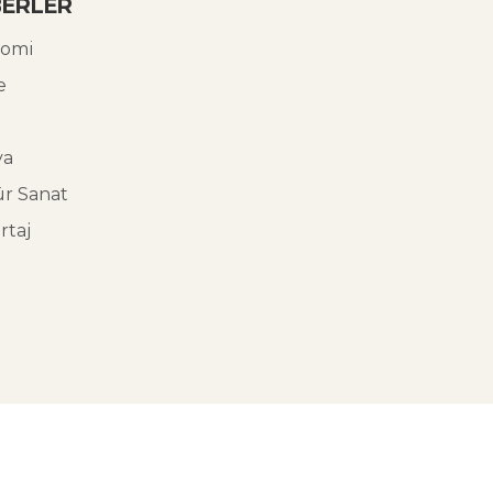
ERLER
omi
e
ya
ür Sanat
rtaj