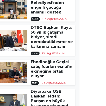
Belediyesi’nden
engelli çocuğa
anlamlı destek
06 Ağustos 2026
14:59
DTSO Başkanı Kaya:
50 yıllık çatışma
bitiyor, şimdi
demokratikleşme ve
kalkınma zamanı
06 Ağustos 2026
13:31
Ebedinoğlu: Geçici
satış fuarları esnafın
ekmeğine ortak
oluyor
06 Ağustos 2026
11:31
Diyarbakır OSB
Başkanı Fidan:
Barışın en büyük
kazananı ekonomi