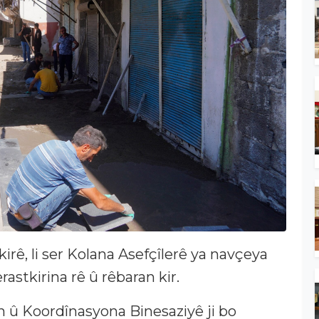
irê, li ser Kolana Asefçîlerê ya navçeya
rastkirina rê û rêbaran kir.
n û Koordînasyona Binesaziyê ji bo