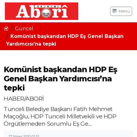
Menü
Güncel
Komünist başkandan HDP Eş Genel Başkan
Yardımcısı’na tepki
Komünist başkandan HDP Eş
Genel Başkan Yardımcısı’na
tepki
HABER/ABORİ
Tunceli Belediye Başkanı Fatih Mehmet
Maçoğlu, HDP Tunceli Milletvekili ve HDP
Örgütlemeden Sorumlu Eş Ge…
27 Nisan 2020 02:52