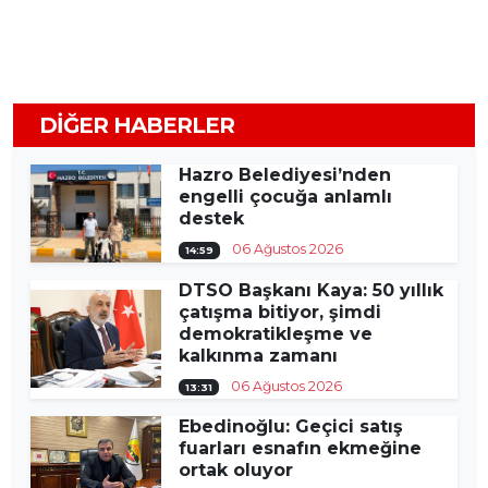
DIĞER HABERLER
Hazro Belediyesi’nden
engelli çocuğa anlamlı
destek
06 Ağustos 2026
14:59
DTSO Başkanı Kaya: 50 yıllık
çatışma bitiyor, şimdi
demokratikleşme ve
kalkınma zamanı
06 Ağustos 2026
13:31
Ebedinoğlu: Geçici satış
fuarları esnafın ekmeğine
ortak oluyor