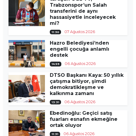
Trabzonspor’un Salah
transferini de aynı
hassasiyetle inceleyecek
mi?
07 Ağustos 2026
11:30
Hazro Belediyesi’nden
engelli çocuğa anlamlı
destek
06 Ağustos 2026
14:59
DTSO Başkanı Kaya: 50 yıllık
çatışma bitiyor, şimdi
demokratikleşme ve
kalkınma zamanı
06 Ağustos 2026
13:31
Ebedinoğlu: Geçici satış
fuarları esnafın ekmeğine
ortak oluyor
06 Ağustos 2026
11:31