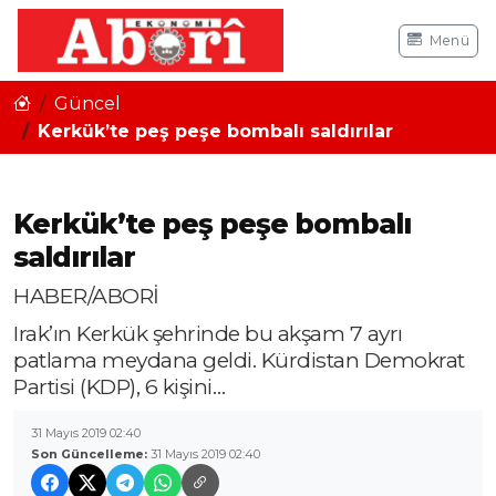
Menü
Güncel
Kerkük’te peş peşe bombalı saldırılar
Kerkük’te peş peşe bombalı
saldırılar
HABER/ABORİ
Irak’ın Kerkük şehrinde bu akşam 7 ayrı
patlama meydana geldi. Kürdistan Demokrat
Partisi (KDP), 6 kişini…
31 Mayıs 2019 02:40
Son Güncelleme:
31 Mayıs 2019 02:40