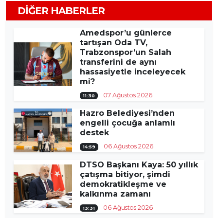
DIĞER HABERLER
Amedspor’u günlerce
tartışan Oda TV,
Trabzonspor’un Salah
transferini de aynı
hassasiyetle inceleyecek
mi?
07 Ağustos 2026
11:30
Hazro Belediyesi’nden
engelli çocuğa anlamlı
destek
06 Ağustos 2026
14:59
DTSO Başkanı Kaya: 50 yıllık
çatışma bitiyor, şimdi
demokratikleşme ve
kalkınma zamanı
06 Ağustos 2026
13:31