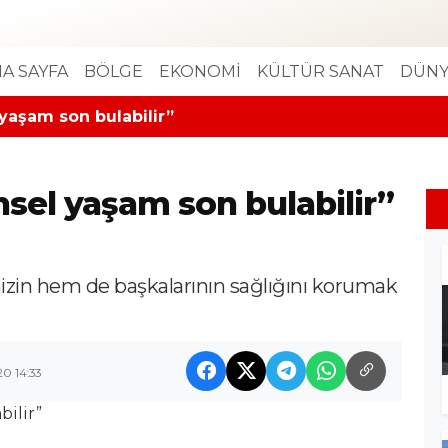
A SAYFA
BÖLGE
EKONOMİ
KÜLTÜR SANAT
DÜNY
 yaşam son bulabilir”
nsel yaşam son bulabilir”
zin hem de başkalarının sağlığını korumak
0 14:33