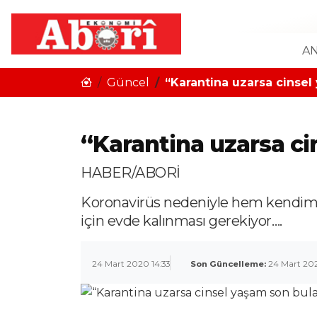
AN
Güncel
“Karantina uzarsa cinsel
“Karantina uzarsa ci
HABER/ABORİ
Koronavirüs nedeniyle hem kendimi
için evde kalınması gerekiyor….
24 Mart 2020 14:33
Son Güncelleme:
24 Mart 202