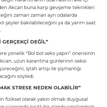
 eden Akcan buna karşı gevşeme teknikleri
ceğini zaman zaman ayrı odalarda
klı şeyler bakılabileceğini ya da yarım saat
.
İ GERÇEKÇİ DEĞİL”
re yönelik “Bol bol seks yapın” önerisinin
kcan, uzun karantina günlerinin seksi
üreceğini, iştah artışı ile şişmanlığı
acağını söyledi.
MAK STRESE NEDEN OLABİLİR”
in fiziksel olarak yakın olmak duygusal
n sürecinde kısıtlı bir alanda sınırlanmak,