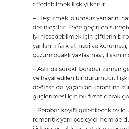
affedebilmek ilişkiyi korur.
– Eleştirmek, olumsuz yanların, ha
derinleştirir. Evde geçirilen süreç
iyi hissedebilmek için çiftlerin birbir
yanlarını fark etmesi ve koruması; 
çözüm odaklı yaklaşması, ilişkinin da
– Aslında sürekli beraber zaman geç
ve hayal edilen bir durumdur. İlişki
değişse de, yaşanılan karantina süre
güçlenmesi için bir fırsat olarak g
– Beraber keyifli gelebilecek ev i
romantik yanı besleyici, hem de duy
ilişkiyi destekleyici ortak paylaşı