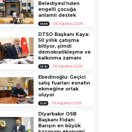
Belediyesi’nden
engelli çocuğa
anlamlı destek
06 Ağustos 2026
14:59
DTSO Başkanı Kaya:
50 yıllık çatışma
bitiyor, şimdi
demokratikleşme ve
kalkınma zamanı
06 Ağustos 2026
13:31
Ebedinoğlu: Geçici
satış fuarları esnafın
ekmeğine ortak
oluyor
06 Ağustos 2026
11:31
Diyarbakır OSB
Başkanı Fidan:
Barışın en büyük
kazananı ekonomi