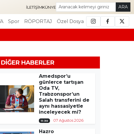
ARA
İLETIŞIM
KÜNYE
A
Spor
RÖPORTAJ
Özel Dosya
DIĞER HABERLER
Amedspor’u
günlerce tartışan
Oda TV,
Trabzonspor’un
Salah transferini de
aynı hassasiyetle
inceleyecek mi?
07 Ağustos 2026
11:30
Hazro