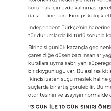
korumak için evde kalınması gere
da kendine göre kimi psikolojik etki
Independent Türkçe’nin haberine 
tür durumlarda iki türlü sorunla kar
Birincisi günlük kazançla geçinenle
çaresizliğe düşen bazı insanlar ya
kurallara uyma sabrı yani süperegos
bir doygunluğu var. Bu aşılırsa kitle
İkincisi zaten suçu meslek haline g
suçlarda bir artış görülebilir. Bu 
otoritesinin ve asayişin normalde d
“3 GÜN İLE 10 GÜN SINIRI ÖNE