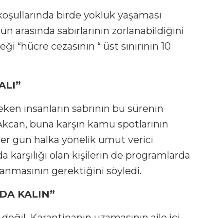
 koşullarında birde yokluk yaşaması
 arasında sabırlarının zorlanabildiğini
i “hücre cezasının “ üst sınırının 10
ALI”
eken insanların sabrının bu sürenin
Akcan, buna karşın kamu spotlarının
her gün halka yönelik umut verici
 karşılığı olan kişilerin de programlarda
anmasının gerektiğini söyledi.
DA KALIN”
 değil. Karantinanın uzamasının aile içi