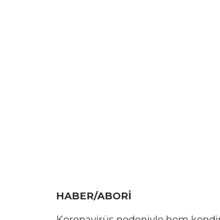
HABER/ABORİ
Koronavirüs nedeniyle hem kendim