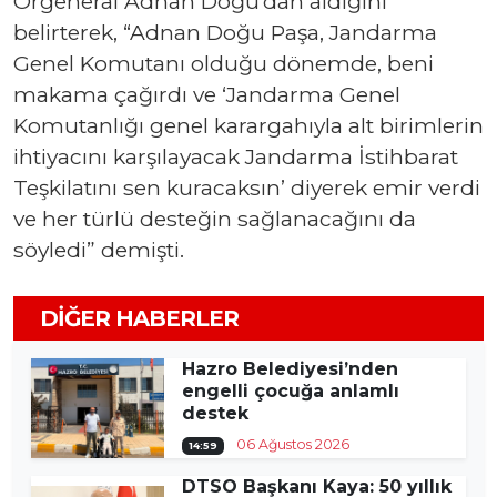
Orgeneral Adnan Doğu’dan aldığını
belirterek, “Adnan Doğu Paşa, Jandarma
Genel Komutanı olduğu dönemde, beni
makama çağırdı ve ‘Jandarma Genel
Komutanlığı genel karargahıyla alt birimlerin
ihtiyacını karşılayacak Jandarma İstihbarat
Teşkilatını sen kuracaksın’ diyerek emir verdi
ve her türlü desteğin sağlanacağını da
söyledi” demişti.
DIĞER HABERLER
Hazro Belediyesi’nden
engelli çocuğa anlamlı
destek
06 Ağustos 2026
14:59
DTSO Başkanı Kaya: 50 yıllık