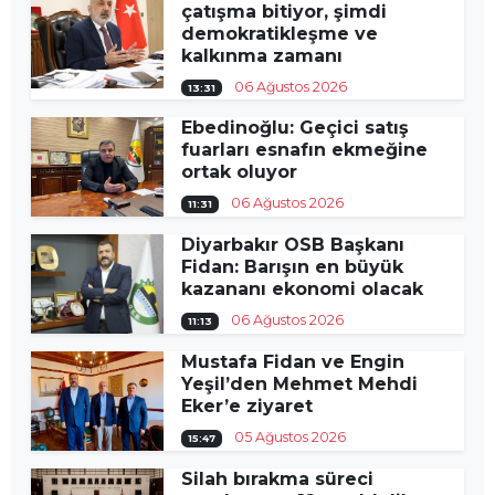
çatışma bitiyor, şimdi
demokratikleşme ve
kalkınma zamanı
06 Ağustos 2026
13:31
Ebedinoğlu: Geçici satış
fuarları esnafın ekmeğine
ortak oluyor
06 Ağustos 2026
11:31
Diyarbakır OSB Başkanı
Fidan: Barışın en büyük
kazananı ekonomi olacak
06 Ağustos 2026
11:13
Mustafa Fidan ve Engin
Yeşil’den Mehmet Mehdi
Eker’e ziyaret
05 Ağustos 2026
15:47
Silah bırakma süreci