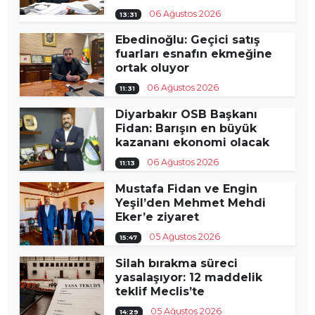
06 Ağustos 2026
13:31
Ebedinoğlu: Geçici satış
fuarları esnafın ekmeğine
ortak oluyor
06 Ağustos 2026
11:31
Diyarbakır OSB Başkanı
Fidan: Barışın en büyük
kazananı ekonomi olacak
06 Ağustos 2026
11:13
Mustafa Fidan ve Engin
Yeşil’den Mehmet Mehdi
Eker’e ziyaret
05 Ağustos 2026
15:47
Silah bırakma süreci
yasalaşıyor: 12 maddelik
teklif Meclis’te
05 Ağustos 2026
14:29