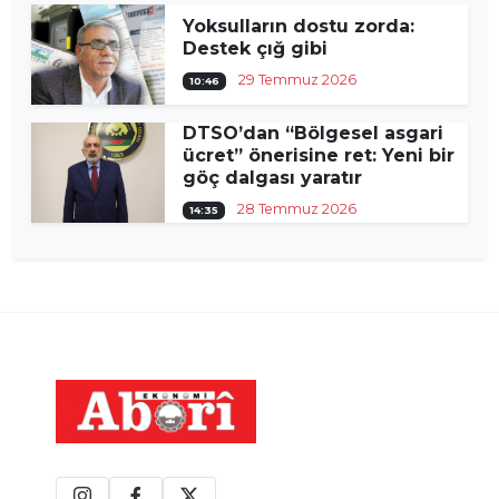
Yoksulların dostu zorda:
Destek çığ gibi
29 Temmuz 2026
10:46
DTSO’dan “Bölgesel asgari
ücret” önerisine ret: Yeni bir
göç dalgası yaratır
28 Temmuz 2026
14:35