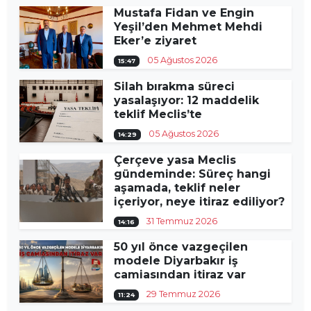
Mustafa Fidan ve Engin
Yeşil’den Mehmet Mehdi
Eker’e ziyaret
05 Ağustos 2026
15:47
Silah bırakma süreci
yasalaşıyor: 12 maddelik
teklif Meclis’te
05 Ağustos 2026
14:29
Çerçeve yasa Meclis
gündeminde: Süreç hangi
aşamada, teklif neler
içeriyor, neye itiraz ediliyor?
31 Temmuz 2026
14:16
50 yıl önce vazgeçilen
modele Diyarbakır iş
camiasından itiraz var
29 Temmuz 2026
11:24