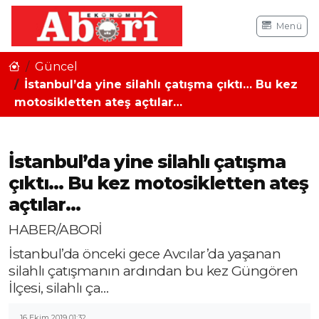
Menü
Güncel
İstanbul’da yine silahlı çatışma çıktı… Bu kez
motosikletten ateş açtılar…
İstanbul’da yine silahlı çatışma
çıktı… Bu kez motosikletten ateş
açtılar…
HABER/ABORİ
İstanbul’da önceki gece Avcılar’da yaşanan
silahlı çatışmanın ardından bu kez Güngören
İlçesi, silahlı ça…
16 Ekim 2019 01:32