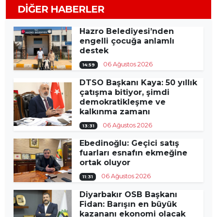
DIĞER HABERLER
Hazro Belediyesi’nden
engelli çocuğa anlamlı
destek
06 Ağustos 2026
14:59
DTSO Başkanı Kaya: 50 yıllık
çatışma bitiyor, şimdi
demokratikleşme ve
kalkınma zamanı
06 Ağustos 2026
13:31
Ebedinoğlu: Geçici satış
fuarları esnafın ekmeğine
ortak oluyor
06 Ağustos 2026
11:31
Diyarbakır OSB Başkanı
Fidan: Barışın en büyük
kazananı ekonomi olacak