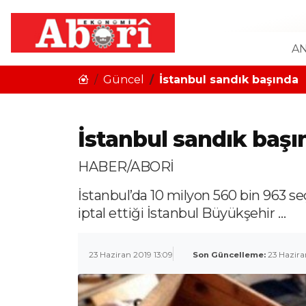
AN
Güncel
İstanbul sandık başında
İstanbul sandık başı
HABER/ABORİ
İstanbul’da 10 milyon 560 bin 963 
iptal ettiği İstanbul Büyükşehir …
23 Haziran 2019 13:09
Son Güncelleme:
23 Hazira