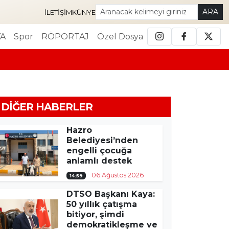
ARA
İLETIŞIM
KÜNYE
A
Spor
RÖPORTAJ
Özel Dosya
DIĞER HABERLER
Hazro
Belediyesi’nden
engelli çocuğa
anlamlı destek
06 Ağustos 2026
14:59
DTSO Başkanı Kaya:
50 yıllık çatışma
bitiyor, şimdi
demokratikleşme ve