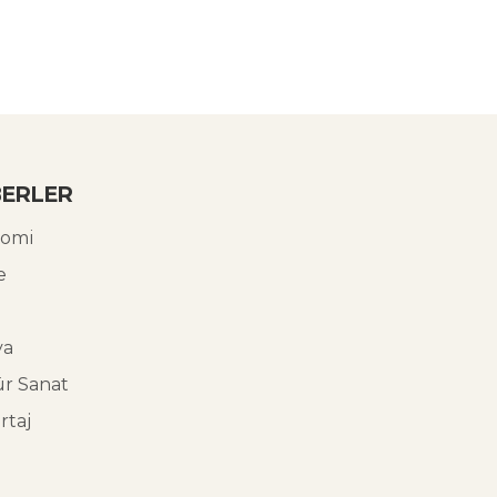
ERLER
omi
e
ya
ür Sanat
rtaj