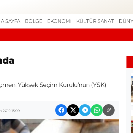
A SAYFA
BÖLGE
EKONOMİ
KÜLTÜR SANAT
DÜNY
nda
seçmen, Yüksek Seçim Kurulu’nun (YSK)
n 2019 13:09