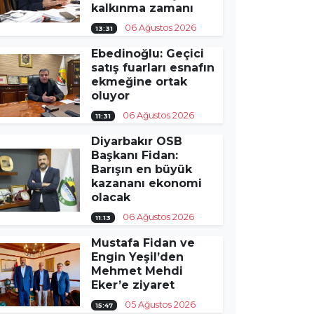
kalkınma zamanı
06 Ağustos 2026
13:31
Ebedinoğlu: Geçici
satış fuarları esnafın
ekmeğine ortak
oluyor
06 Ağustos 2026
11:31
Diyarbakır OSB
Başkanı Fidan:
Barışın en büyük
kazananı ekonomi
olacak
06 Ağustos 2026
11:13
Mustafa Fidan ve
Engin Yeşil’den
Mehmet Mehdi
Eker’e ziyaret
05 Ağustos 2026
15:47