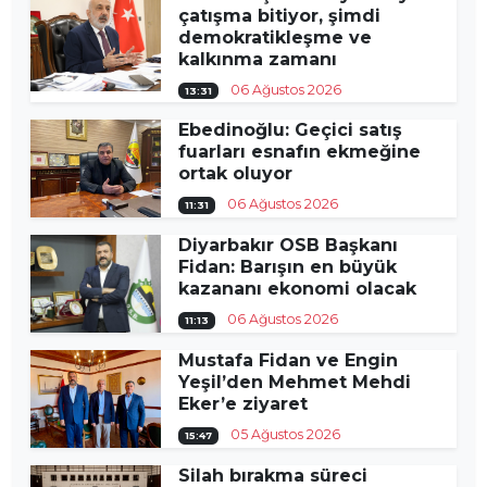
çatışma bitiyor, şimdi
demokratikleşme ve
kalkınma zamanı
06 Ağustos 2026
13:31
Ebedinoğlu: Geçici satış
fuarları esnafın ekmeğine
ortak oluyor
06 Ağustos 2026
11:31
Diyarbakır OSB Başkanı
Fidan: Barışın en büyük
kazananı ekonomi olacak
06 Ağustos 2026
11:13
Mustafa Fidan ve Engin
Yeşil’den Mehmet Mehdi
Eker’e ziyaret
05 Ağustos 2026
15:47
Silah bırakma süreci