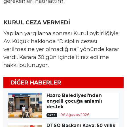
gerekenleri hatırlattım.”
KURUL CEZA VERMEDİ
Yapılan yargılama sonrası Kurul oybirliğiyle,
Av. Küçük hakkında “Disiplin cezası
verilmesine yer olmadığına” yönünde karar
verdi. Karara 30 gün içinde itiraz edilme
hakkı bulunuyor.
DIĞER HABERLER
Hazro Belediyesi’nden
engelli çocuğa anlamlı
destek
06 Ağustos 2026
14:59
DTSO Başkanı Kaya: 50 yıllık