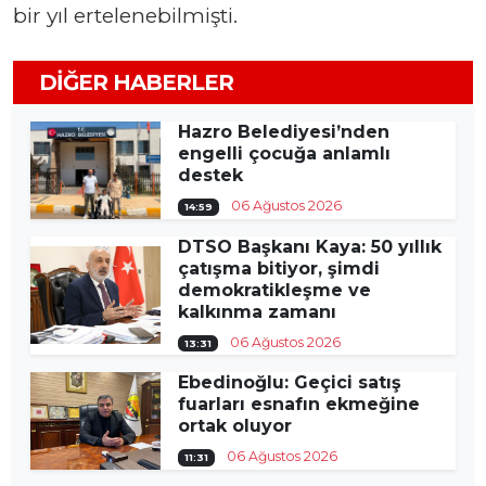
bir yıl ertelenebilmişti.
DIĞER HABERLER
Hazro Belediyesi’nden
engelli çocuğa anlamlı
destek
06 Ağustos 2026
14:59
DTSO Başkanı Kaya: 50 yıllık
çatışma bitiyor, şimdi
demokratikleşme ve
kalkınma zamanı
06 Ağustos 2026
13:31
Ebedinoğlu: Geçici satış
fuarları esnafın ekmeğine
ortak oluyor
06 Ağustos 2026
11:31