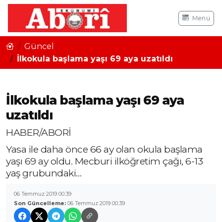
Menü
Güncel
İlkokula başlama yaşı 69 aya uzatıldı
İlkokula başlama yaşı 69 aya
uzatıldı
HABER/ABORİ
Yasa ile daha önce 66 ay olan okula başlama
yaşı 69 ay oldu. Mecburi ilköğretim çağı, 6-13
yaş grubundaki…
06 Temmuz 2019 00:39
Son Güncelleme:
06 Temmuz 2019 00:39