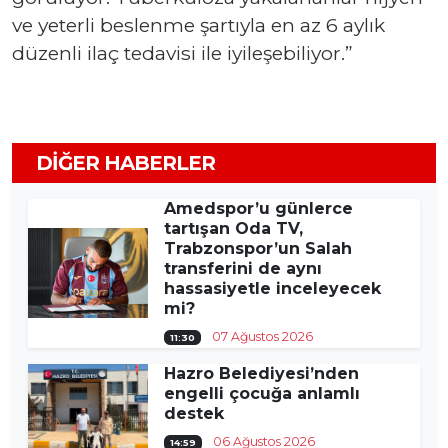
ve yeterli beslenme şartıyla en az 6 aylık
düzenli ilaç tedavisi ile iyileşebiliyor.”
DIĞER HABERLER
Amedspor’u günlerce
tartışan Oda TV,
Trabzonspor’un Salah
transferini de aynı
hassasiyetle inceleyecek
mi?
07 Ağustos 2026
11:30
Hazro Belediyesi’nden
engelli çocuğa anlamlı
destek
06 Ağustos 2026
14:59