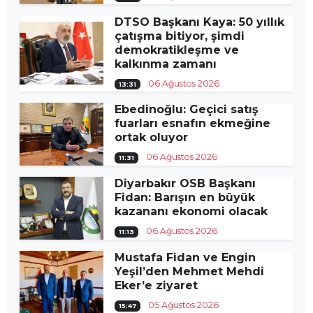
DTSO Başkanı Kaya: 50 yıllık
çatışma bitiyor, şimdi
demokratikleşme ve
kalkınma zamanı
06 Ağustos 2026
13:31
Ebedinoğlu: Geçici satış
fuarları esnafın ekmeğine
ortak oluyor
06 Ağustos 2026
11:31
Diyarbakır OSB Başkanı
Fidan: Barışın en büyük
kazananı ekonomi olacak
06 Ağustos 2026
11:13
Mustafa Fidan ve Engin
Yeşil’den Mehmet Mehdi
Eker’e ziyaret
05 Ağustos 2026
15:47