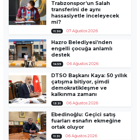
Trabzonspor’un Salah
transferini de aynı
hassasiyetle inceleyecek
mi?
07 Ağustos 2026
11:30
Hazro Belediyesi’nden
engelli çocuğa anlamlı
destek
06 Ağustos 2026
14:59
DTSO Başkanı Kaya: 50 yıllık
çatışma bitiyor, şimdi
demokratikleşme ve
kalkınma zamanı
06 Ağustos 2026
13:31
Ebedinoğlu: Geçici satış
fuarları esnafın ekmeğine
ortak oluyor
06 Ağustos 2026
11:31