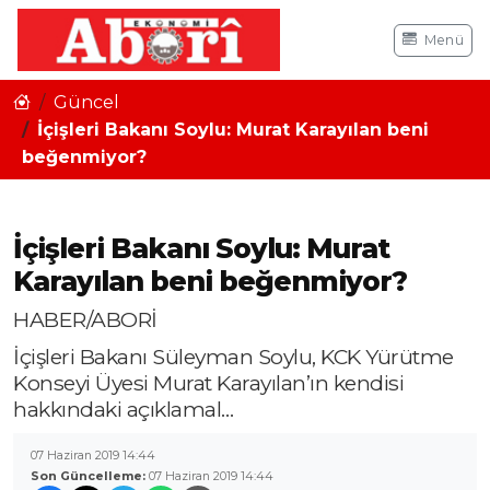
Menü
Güncel
İçişleri Bakanı Soylu: Murat Karayılan beni
beğenmiyor?
İçişleri Bakanı Soylu: Murat
Karayılan beni beğenmiyor?
HABER/ABORİ
İçişleri Bakanı Süleyman Soylu, KCK Yürütme
Konseyi Üyesi Murat Karayılan’ın kendisi
hakkındaki açıklamal…
07 Haziran 2019 14:44
Son Güncelleme:
07 Haziran 2019 14:44