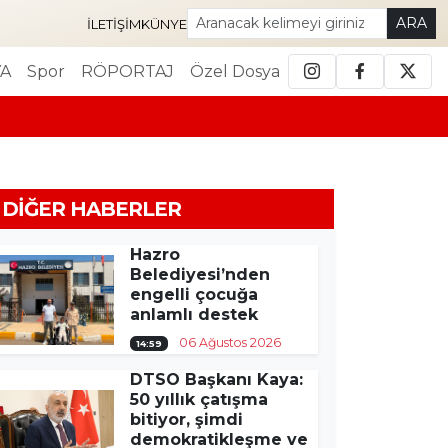
ARA
İLETIŞIM
KÜNYE
A
Spor
RÖPORTAJ
Özel Dosya
DIĞER HABERLER
Hazro
Belediyesi’nden
engelli çocuğa
anlamlı destek
06 Ağustos 2026
14:59
DTSO Başkanı Kaya:
50 yıllık çatışma
bitiyor, şimdi
demokratikleşme ve