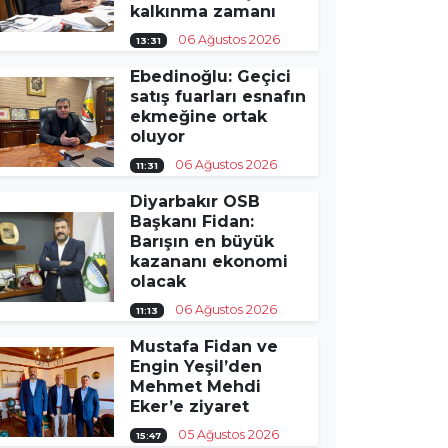
kalkınma zamanı
06 Ağustos 2026
13:31
Ebedinoğlu: Geçici
satış fuarları esnafın
ekmeğine ortak
oluyor
06 Ağustos 2026
11:31
Diyarbakır OSB
Başkanı Fidan:
Barışın en büyük
kazananı ekonomi
olacak
06 Ağustos 2026
11:13
Mustafa Fidan ve
Engin Yeşil’den
Mehmet Mehdi
Eker’e ziyaret
05 Ağustos 2026
15:47