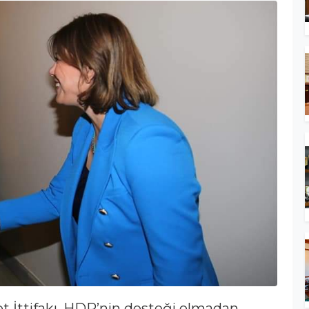
et İttifakı, HDP’nin desteği olmadan