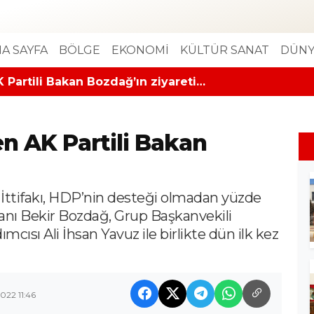
A SAYFA
BÖLGE
EKONOMİ
KÜLTÜR SANAT
DÜNY
 Partili Bakan Bozdağ’ın ziyareti…
n AK Partili Bakan
 İttifakı, HDP’nin desteği olmadan yüzde
anı Bekir Bozdağ, Grup Başkanvekili
cısı Ali İhsan Yavuz ile birlikte dün ilk kez
022 11:46