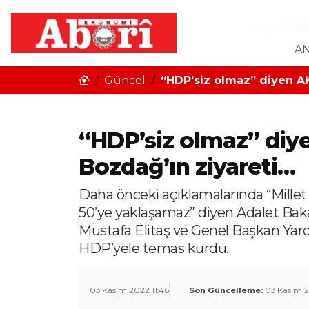
AN
Güncel
“HDP’siz olmaz” diyen AK
“HDP’siz olmaz” diye
Bozdağ’ın ziyareti…
Daha önceki açıklamalarında “Millet
50’ye yaklaşamaz” diyen Adalet Bak
Mustafa Elitaş ve Genel Başkan Yardım
HDP’yele temas kurdu.
03 Kasım 2022 11:46
Son Güncelleme:
03 Kasım 2