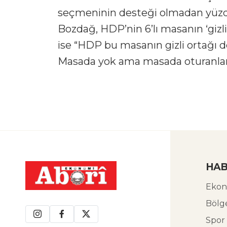
seçmeninin desteği olmadan yüzde
Bozdağ, HDP’nin 6’lı masanın ‘gizli
ise “HDP bu masanın gizli ortağı değ
Masada yok ama masada oturanları
HAB
Ekon
Bölg
Spor