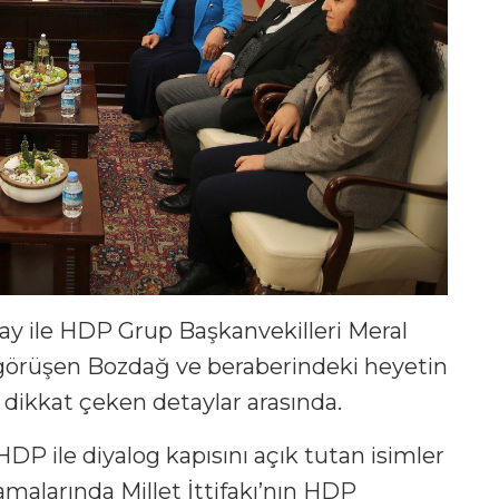
y ile HDP Grup Başkanvekilleri Meral
 görüşen Bozdağ ve beraberindeki heyetin
 dikkat çeken detaylar arasında.
DP ile diyalog kapısını açık tutan isimler
amalarında Millet İttifakı’nın HDP