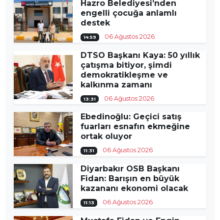
Hazro Belediyesi’nden
engelli çocuğa anlamlı
destek
06 Ağustos 2026
14:59
DTSO Başkanı Kaya: 50 yıllık
çatışma bitiyor, şimdi
demokratikleşme ve
kalkınma zamanı
06 Ağustos 2026
13:31
Ebedinoğlu: Geçici satış
fuarları esnafın ekmeğine
ortak oluyor
06 Ağustos 2026
11:31
Diyarbakır OSB Başkanı
Fidan: Barışın en büyük
kazananı ekonomi olacak
06 Ağustos 2026
11:13