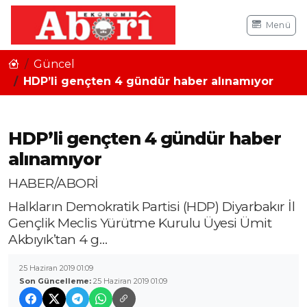
Menü
Güncel
HDP’li gençten 4 gündür haber alınamıyor
HDP’li gençten 4 gündür haber
alınamıyor
HABER/ABORİ
Halkların Demokratik Partisi (HDP) Diyarbakır İl
Gençlik Meclis Yürütme Kurulu Üyesi Ümit
Akbıyık’tan 4 g…
25 Haziran 2019 01:09
Son Güncelleme:
25 Haziran 2019 01:09