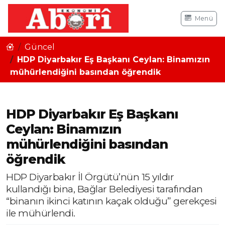
Menü
Güncel
HDP Diyarbakır Eş Başkanı Ceylan: Binamızın
mühürlendiğini basından öğrendik
HDP Diyarbakır Eş Başkanı
Ceylan: Binamızın
mühürlendiğini basından
öğrendik
HDP Diyarbakır İl Örgütü’nün 15 yıldır
kullandığı bina, Bağlar Belediyesi tarafından
“binanın ikinci katının kaçak olduğu” gerekçesi
ile mühürlendi.