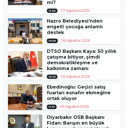
mi?
07 Ağustos 2026
11:30
Hazro Belediyesi’nden
engelli çocuğa anlamlı
destek
06 Ağustos 2026
14:59
DTSO Başkanı Kaya: 50 yıllık
çatışma bitiyor, şimdi
demokratikleşme ve
kalkınma zamanı
06 Ağustos 2026
13:31
Ebedinoğlu: Geçici satış
fuarları esnafın ekmeğine
ortak oluyor
06 Ağustos 2026
11:31
Diyarbakır OSB Başkanı
Fidan: Barışın en büyük