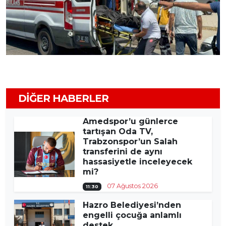
DIĞER HABERLER
Amedspor’u günlerce
tartışan Oda TV,
Trabzonspor’un Salah
transferini de aynı
hassasiyetle inceleyecek
mi?
07 Ağustos 2026
11:30
Hazro Belediyesi’nden
engelli çocuğa anlamlı
destek