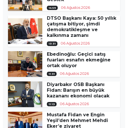
06 Ağustos 2026
14:59
DTSO Başkanı Kaya: 50 yıllık
çatışma bitiyor, şimdi
demokratikleşme ve
kalkınma zamanı
06 Ağustos 2026
13:31
Ebedinoğlu: Geçici satış
fuarları esnafın ekmeğine
ortak oluyor
06 Ağustos 2026
11:31
Diyarbakır OSB Başkanı
Fidan: Barışın en büyük
kazananı ekonomi olacak
06 Ağustos 2026
11:13
Mustafa Fidan ve Engin
Yeşil’den Mehmet Mehdi
Eker’e ziyaret