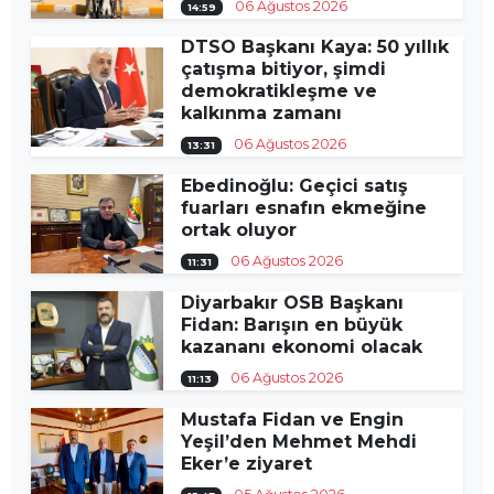
06 Ağustos 2026
14:59
DTSO Başkanı Kaya: 50 yıllık
çatışma bitiyor, şimdi
demokratikleşme ve
kalkınma zamanı
06 Ağustos 2026
13:31
Ebedinoğlu: Geçici satış
fuarları esnafın ekmeğine
ortak oluyor
06 Ağustos 2026
11:31
Diyarbakır OSB Başkanı
Fidan: Barışın en büyük
kazananı ekonomi olacak
06 Ağustos 2026
11:13
Mustafa Fidan ve Engin
Yeşil’den Mehmet Mehdi
Eker’e ziyaret