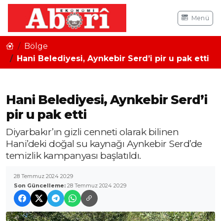
Menü
Bölge
Hani Belediyesi, Aynkebir Serd’i pir u pak etti
Hani Belediyesi, Aynkebir Serd’i
pir u pak etti
Diyarbakır’ın gizli cenneti olarak bilinen
Hani’deki doğal su kaynağı Aynkebir Serd’de
temizlik kampanyası başlatıldı.
28 Temmuz 2024 20:29
Son Güncelleme:
28 Temmuz 2024 20:29