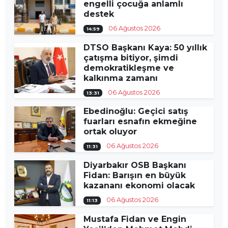
engelli çocuğa anlamlı
destek
06 Ağustos 2026
14:59
DTSO Başkanı Kaya: 50 yıllık
çatışma bitiyor, şimdi
demokratikleşme ve
kalkınma zamanı
06 Ağustos 2026
13:31
Ebedinoğlu: Geçici satış
fuarları esnafın ekmeğine
ortak oluyor
06 Ağustos 2026
11:31
Diyarbakır OSB Başkanı
Fidan: Barışın en büyük
kazananı ekonomi olacak
06 Ağustos 2026
11:13
Mustafa Fidan ve Engin