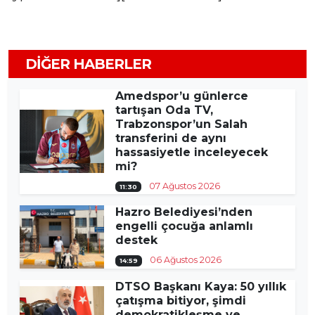
DIĞER HABERLER
Amedspor’u günlerce
tartışan Oda TV,
Trabzonspor’un Salah
transferini de aynı
hassasiyetle inceleyecek
mi?
07 Ağustos 2026
11:30
Hazro Belediyesi’nden
engelli çocuğa anlamlı
destek
06 Ağustos 2026
14:59
DTSO Başkanı Kaya: 50 yıllık
çatışma bitiyor, şimdi
demokratikleşme ve