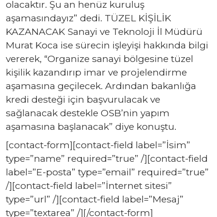
olacaktır. Şu an henüz kuruluş
aşamasındayız” dedi. TÜZEL KİŞİLİK
KAZANACAK Sanayi ve Teknoloji İl Müdürü
Murat Koca ise sürecin işleyişi hakkında bilgi
vererek, “Organize sanayi bölgesine tüzel
kişilik kazandırıp imar ve projelendirme
aşamasına geçilecek. Ardından bakanlığa
kredi desteği için başvurulacak ve
sağlanacak destekle OSB’nin yapım
aşamasına başlanacak” diye konuştu.
[contact-form][contact-field label=”İsim”
type=”name” required=”true” /][contact-field
label=”E-posta” type=”email” required=”true”
/][contact-field label=”İnternet sitesi”
type=”url” /][contact-field label=”Mesaj”
type=”textarea” /][/contact-form]