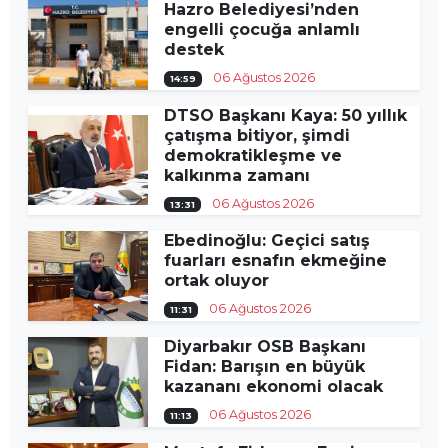
Hazro Belediyesi’nden
engelli çocuğa anlamlı
destek
06 Ağustos 2026
14:59
DTSO Başkanı Kaya: 50 yıllık
çatışma bitiyor, şimdi
demokratikleşme ve
kalkınma zamanı
06 Ağustos 2026
13:31
Ebedinoğlu: Geçici satış
fuarları esnafın ekmeğine
ortak oluyor
06 Ağustos 2026
11:31
Diyarbakır OSB Başkanı
Fidan: Barışın en büyük
kazananı ekonomi olacak
06 Ağustos 2026
11:13