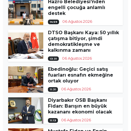
Hazro Belediyesi’nden
engelli çocuğa anlamlı
destek
06 Ağustos 2026
14:59
DTSO Başkanı Kaya: 50 yıllık
çatışma bitiyor, şimdi
demokratikleşme ve
kalkınma zamanı
06 Ağustos 2026
13:31
Ebedinoğlu: Geçici satış
fuarları esnafın ekmeğine
ortak oluyor
06 Ağustos 2026
11:31
Diyarbakır OSB Başkanı
Fidan: Barışın en büyük
kazananı ekonomi olacak
06 Ağustos 2026
11:13