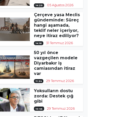
05 Ağustos 2026
14:29
Çerçeve yasa Meclis
gündeminde: Süreç
hangi aşamada,
teklif neler içeriyor,
neye itiraz ediliyor?
31 Temmuz 2026
14:16
50 yıl önce
vazgeçilen modele
Diyarbakır iş
camiasından itiraz
var
29 Temmuz 2026
11:24
Yoksulların dostu
zorda: Destek çığ
gibi
29 Temmuz 2026
10:46