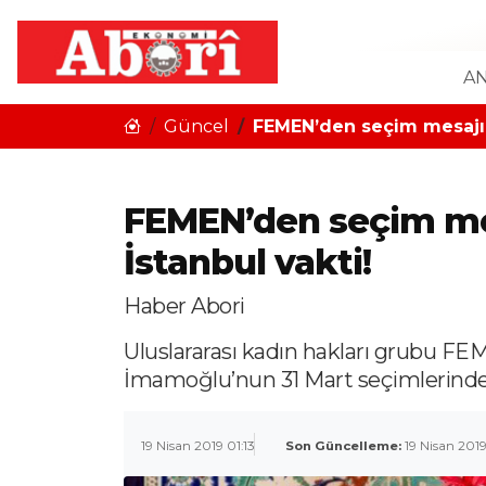
AN
Güncel
FEMEN’den seçim mesajı: 
FEMEN’den seçim mes
İstanbul vakti!
Haber Abori
Uluslararası kadın hakları grubu FE
İmamoğlu’nun 31 Mart seçimlerind
19 Nisan 2019 01:13
Son Güncelleme:
19 Nisan 2019