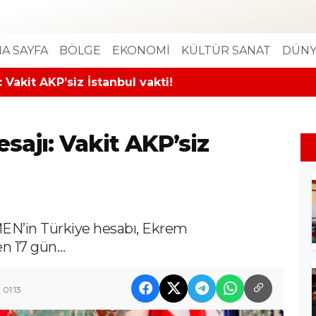
A SAYFA
BÖLGE
EKONOMİ
KÜLTÜR SANAT
DÜNY
Vakit AKP’siz İstanbul vakti!
ajı: Vakit AKP’siz
MEN’in Türkiye hesabı, Ekrem
en 17 gün…
 01:13