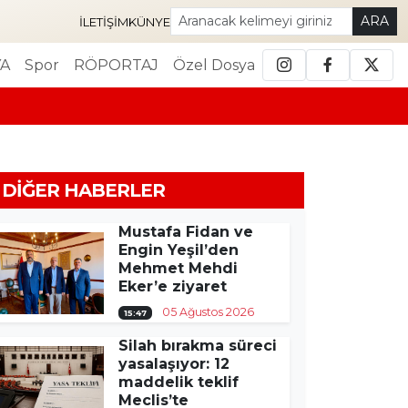
ARA
İLETIŞIM
KÜNYE
A
Spor
RÖPORTAJ
Özel Dosya
DIĞER HABERLER
Mustafa Fidan ve
Engin Yeşil’den
Mehmet Mehdi
Eker’e ziyaret
05 Ağustos 2026
15:47
Silah bırakma süreci
yasalaşıyor: 12
maddelik teklif
Meclis’te