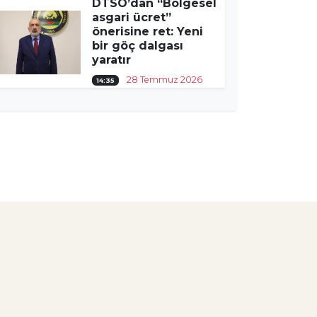
DTSO’dan “Bölgesel
asgari ücret”
önerisine ret: Yeni
bir göç dalgası
yaratır
28 Temmuz 2026
14:35