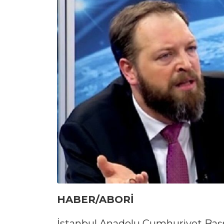
HABER/ABORİ
İstanbul Anadolu Cumhuriyet Başsa