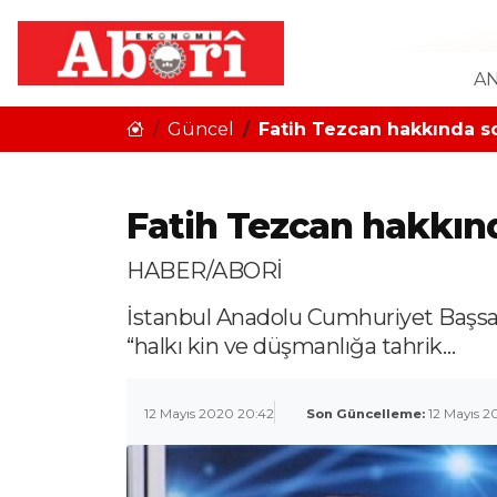
AN
Güncel
Fatih Tezcan hakkında so
Fatih Tezcan hakkınd
HABER/ABORİ
İstanbul Anadolu Cumhuriyet Başsavc
“halkı kin ve düşmanlığa tahrik…
12 Mayıs 2020 20:42
Son Güncelleme:
12 Mayıs 2