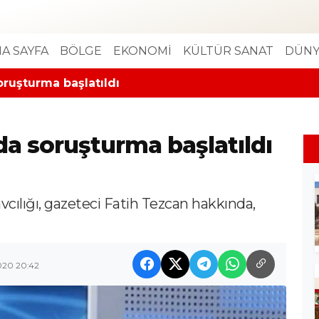
A SAYFA
BÖLGE
EKONOMİ
KÜLTÜR SANAT
DÜNY
ruşturma başlatıldı
a soruşturma başlatıldı
ılığı, gazeteci Fatih Tezcan hakkında,
020 20:42