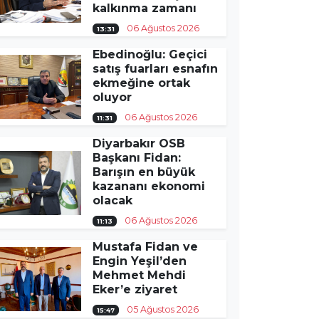
kalkınma zamanı
06 Ağustos 2026
13:31
Ebedinoğlu: Geçici
satış fuarları esnafın
ekmeğine ortak
oluyor
06 Ağustos 2026
11:31
Diyarbakır OSB
Başkanı Fidan:
Barışın en büyük
kazananı ekonomi
olacak
06 Ağustos 2026
11:13
Mustafa Fidan ve
Engin Yeşil’den
Mehmet Mehdi
Eker’e ziyaret
05 Ağustos 2026
15:47