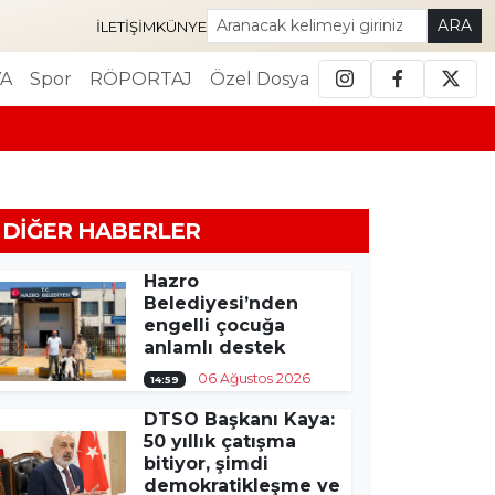
ARA
İLETIŞIM
KÜNYE
A
Spor
RÖPORTAJ
Özel Dosya
DIĞER HABERLER
Hazro
Belediyesi’nden
engelli çocuğa
anlamlı destek
06 Ağustos 2026
14:59
DTSO Başkanı Kaya:
50 yıllık çatışma
bitiyor, şimdi
demokratikleşme ve