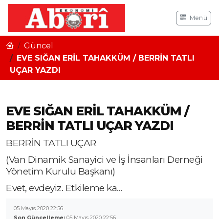
Menü
Güncel
EVE SIĞAN ERİL TAHAKKÜM / BERRİN TATLI
UÇAR YAZDI
EVE SIĞAN ERİL TAHAKKÜM /
BERRİN TATLI UÇAR YAZDI
BERRİN TATLI UÇAR
(Van Dinamik Sanayici ve İş İnsanları Derneği
Yönetim Kurulu Başkanı)
Evet, evdeyiz. Etkileme ka…
05 Mayıs 2020 22:56
Son Güncelleme:
05 Mayıs 2020 22:56