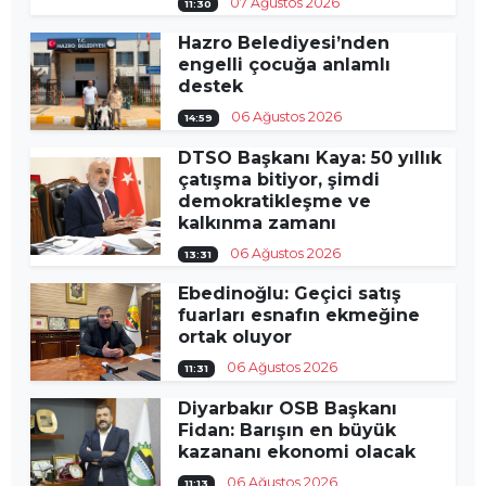
07 Ağustos 2026
11:30
Hazro Belediyesi’nden
engelli çocuğa anlamlı
destek
06 Ağustos 2026
14:59
DTSO Başkanı Kaya: 50 yıllık
çatışma bitiyor, şimdi
demokratikleşme ve
kalkınma zamanı
06 Ağustos 2026
13:31
Ebedinoğlu: Geçici satış
fuarları esnafın ekmeğine
ortak oluyor
06 Ağustos 2026
11:31
Diyarbakır OSB Başkanı
Fidan: Barışın en büyük
kazananı ekonomi olacak
06 Ağustos 2026
11:13