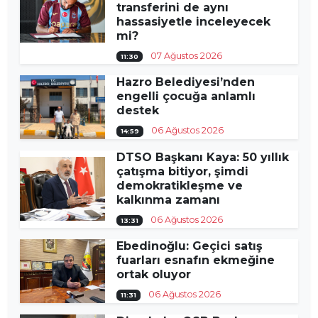
transferini de aynı
hassasiyetle inceleyecek
mi?
07 Ağustos 2026
11:30
Hazro Belediyesi’nden
engelli çocuğa anlamlı
destek
06 Ağustos 2026
14:59
DTSO Başkanı Kaya: 50 yıllık
çatışma bitiyor, şimdi
demokratikleşme ve
kalkınma zamanı
06 Ağustos 2026
13:31
Ebedinoğlu: Geçici satış
fuarları esnafın ekmeğine
ortak oluyor
06 Ağustos 2026
11:31