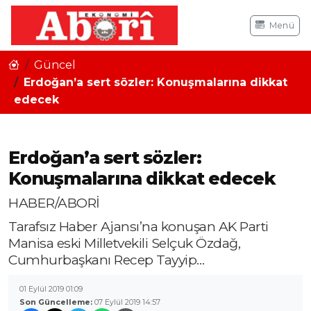
Menü
Güncel
Erdoğan’a sert sözler: Konuşmalarına dikkat
edecek
Erdoğan’a sert sözler:
Konuşmalarına dikkat edecek
HABER/ABORİ
Tarafsız Haber Ajansı’na konuşan AK Parti
Manisa eski Milletvekili Selçuk Özdağ,
Cumhurbaşkanı Recep Tayyip…
01 Eylül 2019 01:09
Son Güncelleme:
07 Eylül 2019 14:57