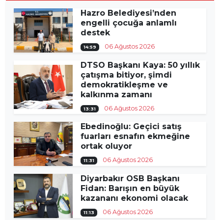
Hazro Belediyesi’nden
engelli çocuğa anlamlı
destek
06 Ağustos 2026
14:59
DTSO Başkanı Kaya: 50 yıllık
çatışma bitiyor, şimdi
demokratikleşme ve
kalkınma zamanı
06 Ağustos 2026
13:31
Ebedinoğlu: Geçici satış
fuarları esnafın ekmeğine
ortak oluyor
06 Ağustos 2026
11:31
Diyarbakır OSB Başkanı
Fidan: Barışın en büyük
kazananı ekonomi olacak
06 Ağustos 2026
11:13