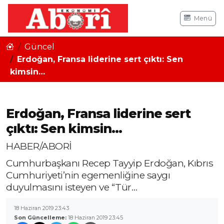
Menü
Güncel
Erdoğan, Fransa liderine sert çıktı: Sen
kimsin…
Erdoğan, Fransa liderine sert
çıktı: Sen kimsin…
HABER/ABORİ
Cumhurbaşkanı Recep Tayyip Erdoğan, Kıbrıs
Cumhuriyeti’nin egemenliğine saygı
duyulmasını isteyen ve “Tür…
18 Haziran 2019 23:43
Son Güncelleme:
18 Haziran 2019 23:45