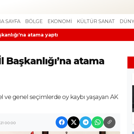
A SAYFA
BÖLGE
EKONOMİ
KÜLTÜR SANAT
DÜNY
şkanlığı’na atama yaptı
İl Başkanlığı’na atama
rel ve genel seçimlerde oy kaybı yaşayan AK
021 00:00