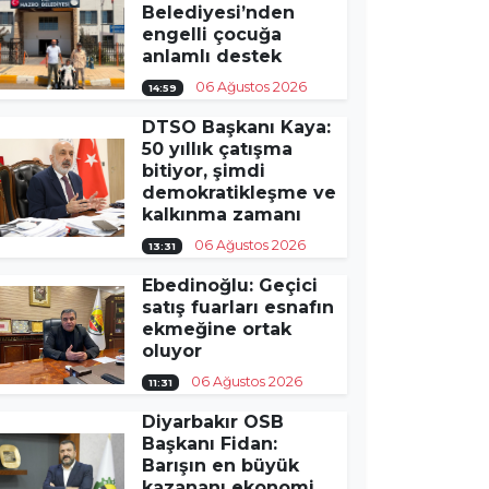
Belediyesi’nden
engelli çocuğa
anlamlı destek
06 Ağustos 2026
14:59
DTSO Başkanı Kaya:
50 yıllık çatışma
bitiyor, şimdi
demokratikleşme ve
kalkınma zamanı
06 Ağustos 2026
13:31
Ebedinoğlu: Geçici
satış fuarları esnafın
ekmeğine ortak
oluyor
06 Ağustos 2026
11:31
Diyarbakır OSB
Başkanı Fidan:
Barışın en büyük
kazananı ekonomi