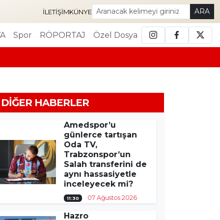
ARA
İLETIŞIM
KÜNYE
A
Spor
RÖPORTAJ
Özel Dosya
DIĞER HABERLER
Amedspor’u
günlerce tartışan
Oda TV,
Trabzonspor’un
Salah transferini de
aynı hassasiyetle
inceleyecek mi?
07 Ağustos 2026
11:30
Hazro