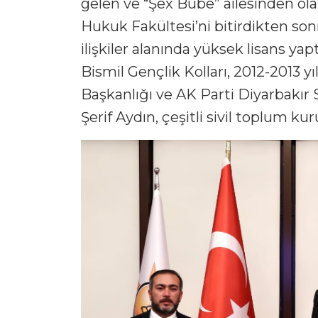
gelen ve “Şêx Bube” ailesinden olan
Hukuk Fakültesi’ni bitirdikten sonr
ilişkiler alanında yüksek lisans yap
Bismil Gençlik Kolları, 2012-2013 yı
Başkanlığı ve AK Parti Diyarbakır 
Şerif Aydın, çeşitli sivil toplum ku