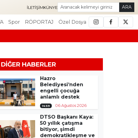
ARA
İLETIŞIM
KÜNYE
A
Spor
RÖPORTAJ
Özel Dosya
DIĞER HABERLER
Hazro
Belediyesi’nden
engelli çocuğa
anlamlı destek
06 Ağustos 2026
14:59
DTSO Başkanı Kaya:
50 yıllık çatışma
bitiyor, şimdi
demokratikleşme ve