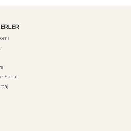
ERLER
omi
e
ya
ür Sanat
rtaj