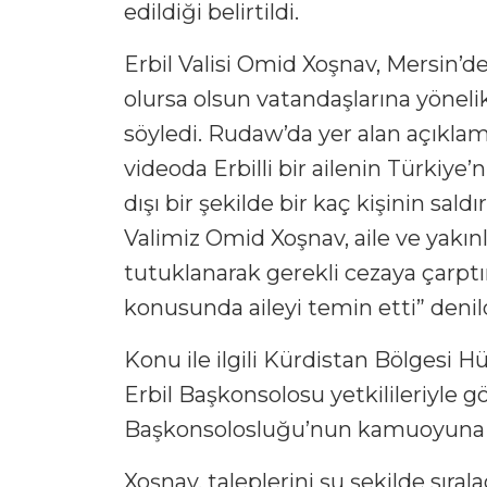
edildiği belirtildi.
Erbil Valisi Omid Xoşnav, Mersin’de
olursa olsun vatandaşlarına yöneli
söyledi. Rudaw’da yer alan açıkla
videoda Erbilli bir ailenin Türkiye’
dışı bir şekilde bir kaç kişinin sald
Valimiz Omid Xoşnav, aile ve yakınl
tutuklanarak gerekli cezaya çarpt
konusunda aileyi temin etti” denild
Konu ile ilgili Kürdistan Bölgesi H
Erbil Başkonsolosu yetkilileriyle 
Başkonsolosluğu’nun kamuoyuna kon
Xoşnav, taleplerini şu şekilde sırala