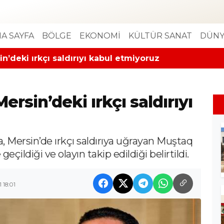
A SAYFA
BÖLGE
EKONOMİ
KÜLTÜR SANAT
DÜNY
in’deki ırkçı saldırıyı kabul etmiyoruz
Mersin’deki ırkçı saldırıyı
a, Mersin’de ırkçı saldırıya uğrayan Muştaq
eçildiği ve olayın takip edildiği belirtildi.
 18:01