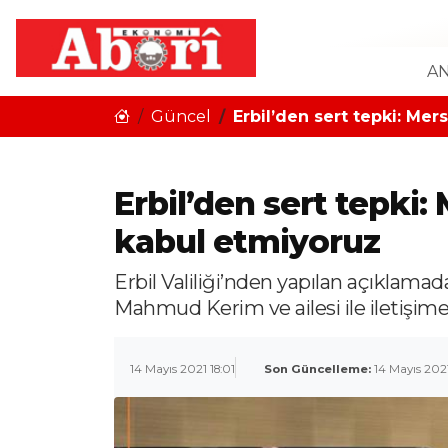
AN
Güncel
Erbil’den sert tepki: Mers
Erbil’den sert tepki: 
kabul etmiyoruz
Erbil Valiliği’nden yapılan açıklamad
Mahmud Kerim ve ailesi ile iletişime g
14 Mayıs 2021 18:01
Son Güncelleme:
14 Mayıs 2021