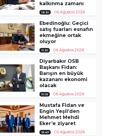
kalkınma zamanı
06 Ağustos 2026
13:31
Ebedinoğlu: Geçici
satış fuarları esnafın
ekmeğine ortak
oluyor
06 Ağustos 2026
11:31
Diyarbakır OSB
Başkanı Fidan:
Barışın en büyük
kazananı ekonomi
olacak
06 Ağustos 2026
11:13
Mustafa Fidan ve
Engin Yeşil’den
Mehmet Mehdi
Eker’e ziyaret
05 Ağustos 2026
15:47