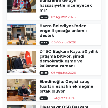
transferini de aynı
hassasiyetle inceleyecek
mi?
07 Ağustos 2026
11:30
Hazro Belediyesi’nden
engelli çocuğa anlamlı
destek
06 Ağustos 2026
14:59
DTSO Başkanı Kaya: 50 yıllık
çatışma bitiyor, şimdi
demokratikleşme ve
kalkınma zamanı
06 Ağustos 2026
13:31
Ebedinoğlu: Geçici satış
fuarları esnafın ekmeğine
ortak oluyor
06 Ağustos 2026
11:31
Diyarbakır OSB Başkanı