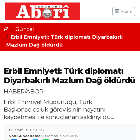
Menü
Güncel
Erbil Emniyeti: Türk diplomatı Diyarbakırlı
Mazlum Dağ öldürdü
Erbil Emniyeti: Türk diplomatı
Diyarbakırlı Mazlum Dağ öldürdü
HABER/ABORİ
Erbil Emniyet Müdürlüğü, Türk
Başkonsolosluk görevlisinin hayatını
kaybetmesi ile sonuçlanan saldırıyı dü…
19 Temmuz 2019 01:03
Son Güncelleme:
19 Temmuz 2019 01:03