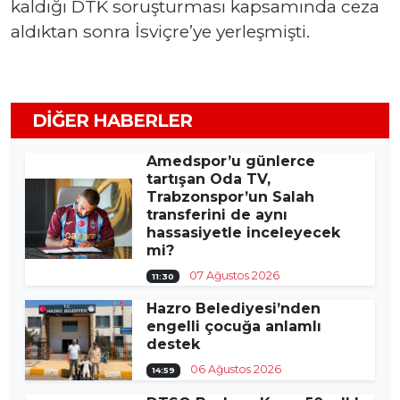
kaldığı DTK soruşturması kapsamında ceza
aldıktan sonra İsviçre’ye yerleşmişti.
DIĞER HABERLER
Amedspor’u günlerce
tartışan Oda TV,
Trabzonspor’un Salah
transferini de aynı
hassasiyetle inceleyecek
mi?
07 Ağustos 2026
11:30
Hazro Belediyesi’nden
engelli çocuğa anlamlı
destek
06 Ağustos 2026
14:59