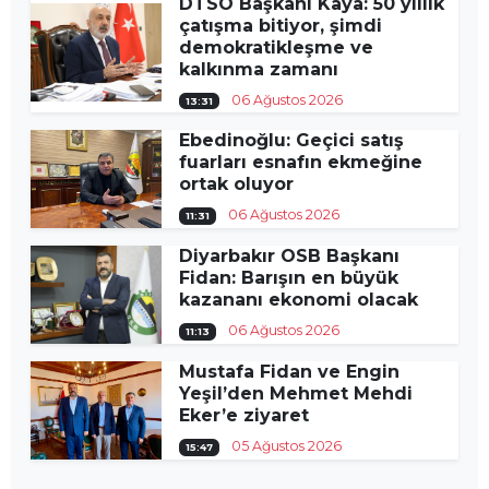
DTSO Başkanı Kaya: 50 yıllık
çatışma bitiyor, şimdi
demokratikleşme ve
kalkınma zamanı
06 Ağustos 2026
13:31
Ebedinoğlu: Geçici satış
fuarları esnafın ekmeğine
ortak oluyor
06 Ağustos 2026
11:31
Diyarbakır OSB Başkanı
Fidan: Barışın en büyük
kazananı ekonomi olacak
06 Ağustos 2026
11:13
Mustafa Fidan ve Engin
Yeşil’den Mehmet Mehdi
Eker’e ziyaret
05 Ağustos 2026
15:47