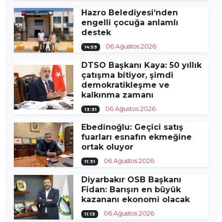
Hazro Belediyesi’nden
engelli çocuğa anlamlı
destek
06 Ağustos 2026
14:59
DTSO Başkanı Kaya: 50 yıllık
çatışma bitiyor, şimdi
demokratikleşme ve
kalkınma zamanı
06 Ağustos 2026
13:31
Ebedinoğlu: Geçici satış
fuarları esnafın ekmeğine
ortak oluyor
06 Ağustos 2026
11:31
Diyarbakır OSB Başkanı
Fidan: Barışın en büyük
kazananı ekonomi olacak
06 Ağustos 2026
11:13