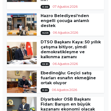
07 Ağustos 2026
11:30
Hazro Belediyesi’nden
engelli çocuğa anlamlı
destek
06 Ağustos 2026
14:59
DTSO Başkanı Kaya: 50 yıllık
çatışma bitiyor, şimdi
demokratikleşme ve
kalkınma zamanı
06 Ağustos 2026
13:31
Ebedinoğlu: Geçici satış
fuarları esnafın ekmeğine
ortak oluyor
06 Ağustos 2026
11:31
Diyarbakır OSB Başkanı
Fidan: Barışın en büyük
kazananı ekonomi olacak