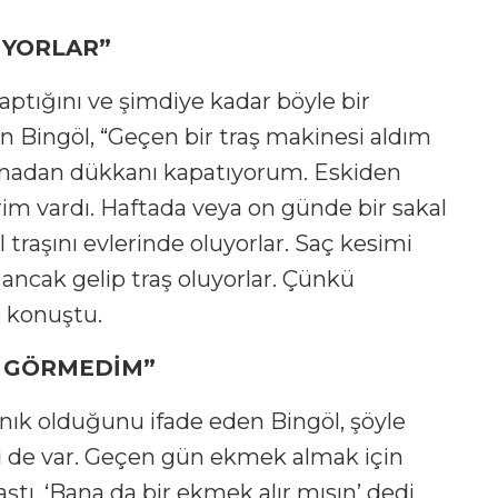
UYORLAR”
yaptığını ve şimdiye kadar böyle bir
n Bingöl, “Geçen bir traş makinesi aldım
apmadan dükkanı kapatıyorum. Eskiden
rim vardı. Haftada veya on günde bir sakal
 traşını evlerinde oluyorlar. Saç kesimi
 ancak gelip traş oluyorlar. Çünkü
e konuştu.
Z GÖRMEDİM”
anık olduğunu ifade eden Bingöl, şöyle
ri de var. Geçen gün ekmek almak için
aştı. ‘Bana da bir ekmek alır mısın’ dedi.