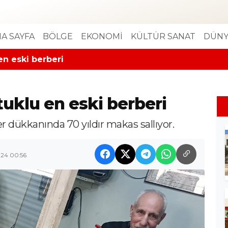
A SAYFA
BÖLGE
EKONOMİ
KÜLTÜR SANAT
DÜNY
en eski berberi
tuklu en eski berberi
r dükkanında 70 yıldır makas sallıyor.
024 00:56