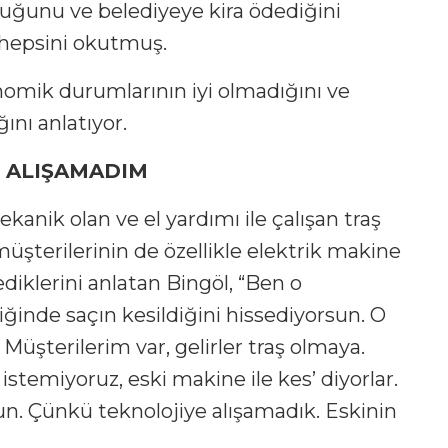
duğunu ve belediyeye kira ödediğini
 hepsini okutmuş.
omik durumlarının iyi olmadığını ve
nı anlatıyor.
E ALIŞAMADIM
nik olan ve el yardımı ile çalışan traş
müşterilerinin de özellikle elektrik makine
ediklerini anlatan Bingöl, “Ben o
iğinde saçın kesildiğini hissediyorsun. O
Müşterilerim var, gelirler traş olmaya.
e istemiyoruz, eski makine ile kes’ diyorlar.
n. Çünkü teknolojiye alışamadık. Eskinin