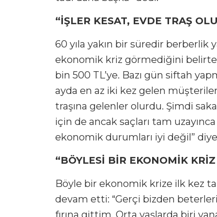
“İŞLER KESAT, EVDE TRAŞ OL
60 yıla yakın bir süredir berberlik 
ekonomik kriz görmediğini belirte
bin 500 TL’ye. Bazı gün siftah y
ayda en az iki kez gelen müşterile
traşına gelenler olurdu. Şimdi sakal
için de ancak saçları tam uzayınca
ekonomik durumları iyi değil” diy
“BÖYLESİ BİR EKONOMİK KRİ
Böyle bir ekonomik krize ilk kez t
devam etti: “Gerçi bizden beterle
fırına gittim. Orta yaşlarda biri yan