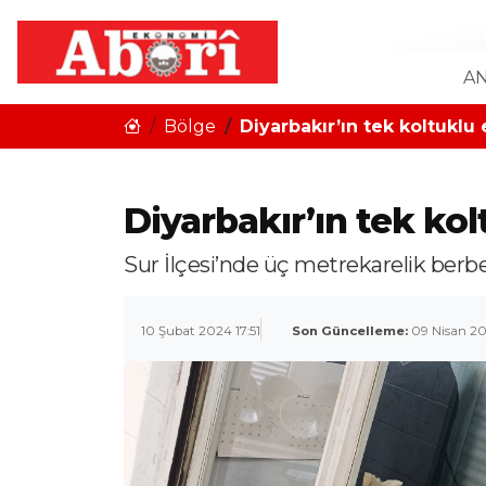
AN
Bölge
Diyarbakır’ın tek koltuklu 
Diyarbakır’ın tek kol
Sur İlçesi’nde üç metrekarelik berbe
10 Şubat 2024 17:51
Son Güncelleme:
09 Nisan 2