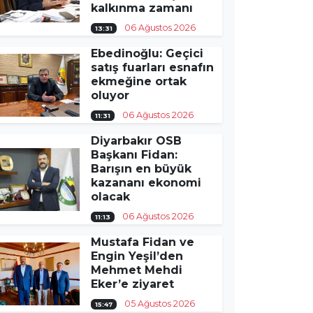
kalkınma zamanı
06 Ağustos 2026
13:31
Ebedinoğlu: Geçici
satış fuarları esnafın
ekmeğine ortak
oluyor
06 Ağustos 2026
11:31
Diyarbakır OSB
Başkanı Fidan:
Barışın en büyük
kazananı ekonomi
olacak
06 Ağustos 2026
11:13
Mustafa Fidan ve
Engin Yeşil’den
Mehmet Mehdi
Eker’e ziyaret
05 Ağustos 2026
15:47