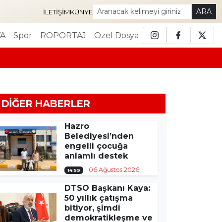
ARA
İLETIŞIM
KÜNYE
A
Spor
RÖPORTAJ
Özel Dosya
DIĞER HABERLER
Hazro
Belediyesi’nden
engelli çocuğa
anlamlı destek
06 Ağustos 2026
14:59
DTSO Başkanı Kaya:
50 yıllık çatışma
bitiyor, şimdi
demokratikleşme ve