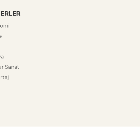
ERLER
omi
e
ya
ür Sanat
rtaj