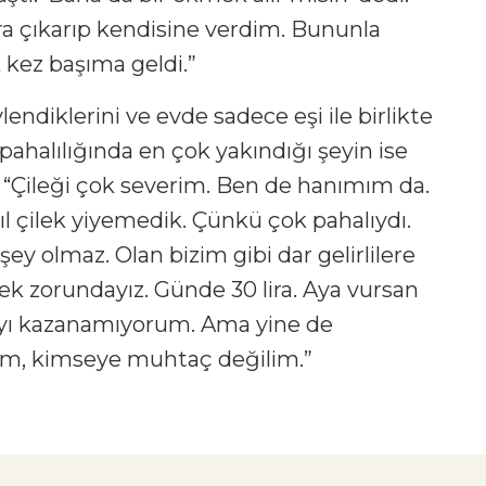
ra çıkarıp kendisine verdim. Bununla
 kez başıma geldi.”
endiklerini ve evde sadece eşi ile birlikte
 pahalılığında en çok yakındığı şeyin ise
i. “Çileği çok severim. Ben de hanımım da.
l çilek yiyemedik. Çünkü çok pahalıydı.
 şey olmaz. Olan bizim gibi dar gelirlilere
k zorundayız. Günde 30 lira. Aya vursan
rayı kazanamıyorum. Ama yine de
um, kimseye muhtaç değilim.”