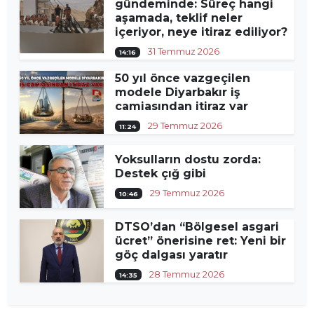
gündeminde: Süreç hangi
aşamada, teklif neler
içeriyor, neye itiraz ediliyor?
31 Temmuz 2026
14:16
50 yıl önce vazgeçilen
modele Diyarbakır iş
camiasından itiraz var
29 Temmuz 2026
11:24
Yoksulların dostu zorda:
Destek çığ gibi
29 Temmuz 2026
10:46
DTSO’dan “Bölgesel asgari
ücret” önerisine ret: Yeni bir
göç dalgası yaratır
28 Temmuz 2026
14:35