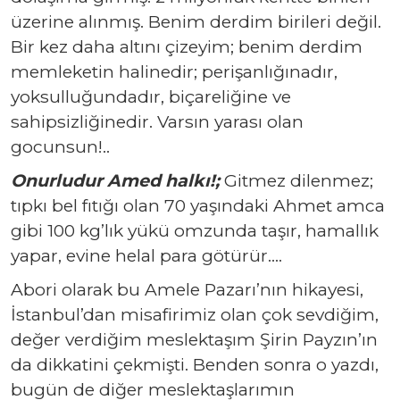
üzerine alınmış. Benim derdim birileri değil.
Bir kez daha altını çizeyim; benim derdim
memleketin halinedir; perişanlığınadır,
yoksulluğundadır, biçareliğine ve
sahipsizliğinedir. Varsın yarası olan
gocunsun!..
Onurludur Amed halkı!;
Gitmez dilenmez;
tıpkı bel fıtığı olan 70 yaşındaki Ahmet amca
gibi 100 kg’lık yükü omzunda taşır, hamallık
yapar, evine helal para götürür….
Abori olarak bu Amele Pazarı’nın hikayesi,
İstanbul’dan misafirimiz olan çok sevdiğim,
değer verdiğim meslektaşım Şirin Payzın’ın
da dikkatini çekmişti. Benden sonra o yazdı,
bugün de diğer meslektaşlarımın