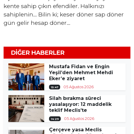
kente sahip çıkın efendiler. Halkınızı
sahiplenin… Bilin ki; keser döner sap döner
gün gelir hesap döner…
DIĞER HABERLER
Mustafa Fidan ve Engin
Yeşil’den Mehmet Mehdi
Eker’e ziyaret
05 Ağustos 2026
15:47
Silah bırakma süreci
yasalaşıyor: 12 maddelik
teklif Meclis’te
05 Ağustos 2026
14:29
Çerçeve yasa Meclis