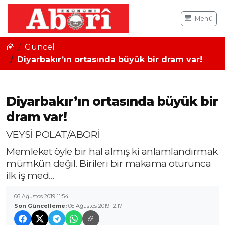
Menü
Güncel
Diyarbakır’ın ortasında büyük bir dram var!
Diyarbakır’ın ortasında büyük bir
dram var!
VEYSİ POLAT/ABORİ
Memleket öyle bir hal almış ki anlamlandırmak
mümkün değil. Birileri bir makama oturunca
ilk iş med…
06 Ağustos 2019 11:54
Son Güncelleme:
06 Ağustos 2019 12:17