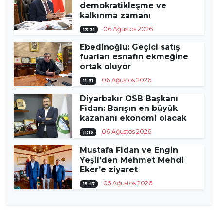
demokratikleşme ve
kalkınma zamanı
06 Ağustos 2026
13:31
Ebedinoğlu: Geçici satış
fuarları esnafın ekmeğine
ortak oluyor
06 Ağustos 2026
11:31
Diyarbakır OSB Başkanı
Fidan: Barışın en büyük
kazananı ekonomi olacak
06 Ağustos 2026
11:13
Mustafa Fidan ve Engin
Yeşil’den Mehmet Mehdi
Eker’e ziyaret
05 Ağustos 2026
15:47