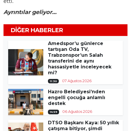
etti.
Ayrıntılar geliyor…
DIĞER HABERLER
Amedspor’u günlerce
tartışan Oda TV,
Trabzonspor’un Salah
transferini de aynı
hassasiyetle inceleyecek
mi?
07 Ağustos 2026
11:30
Hazro Belediyesi’nden
engelli çocuğa anlamlı
destek
06 Ağustos 2026
14:59
DTSO Başkanı Kaya: 50 yıllık
çatışma bitiyor, şimdi